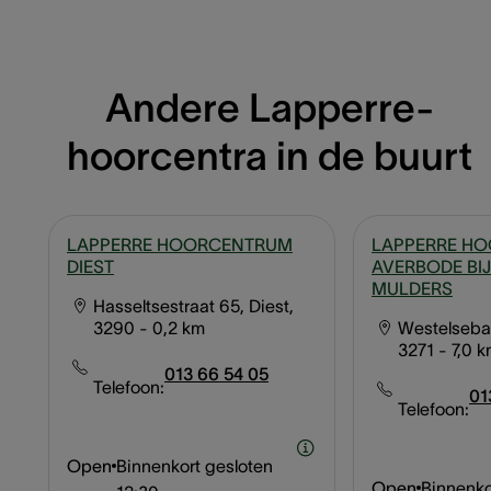
Andere Lapperre-
hoorcentra in de buurt
LAPPERRE HOORCENTRUM
LAPPERRE H
DIEST
AVERBODE BIJ
MULDERS
Hasseltsestraat 65, Diest,
3290
- 0,2 km
Westelseba
3271
- 7,0 
013 66 54 05
Telefoon:
01
Telefoon:
Open
Binnenkort gesloten
Open
Binnenko