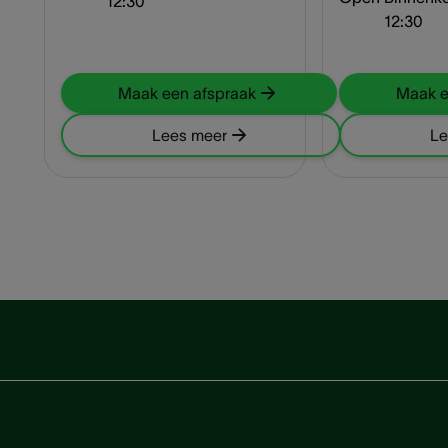
12:30
12:30
Maak een afspraak
Maak e
Lees meer
Le