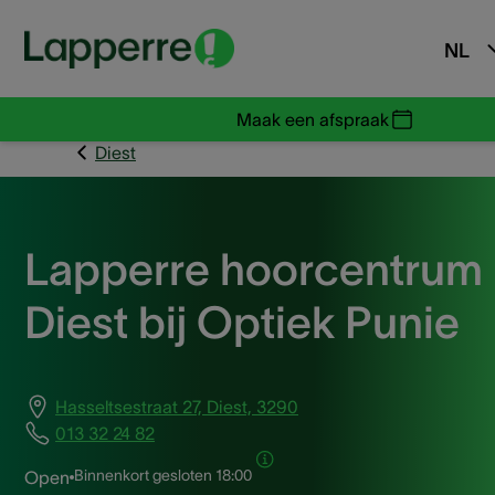
NL
Maak een afspraak
Diest
Lapperre hoorcentrum
Diest bij Optiek Punie
Hasseltsestraat 27, Diest, 3290
013 32 24 82
Binnenkort gesloten
18:00
Open