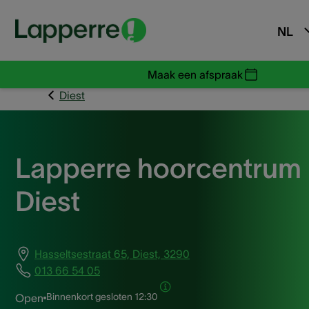
NL
Maak een afspraak
Diest
Lapperre hoorcentrum
Diest
Hasseltsestraat 65, Diest, 3290
013 66 54 05
Binnenkort gesloten
12:30
Open