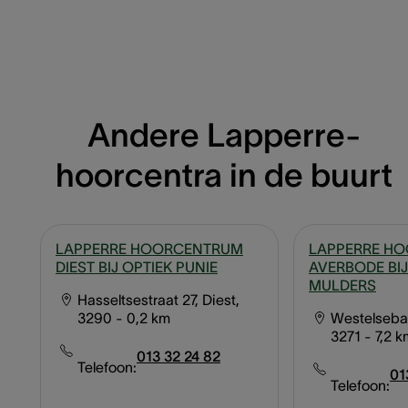
Andere Lapperre-
hoorcentra in de buurt
LAPPERRE HOORCENTRUM
LAPPERRE H
DIEST BIJ OPTIEK PUNIE
AVERBODE BIJ
MULDERS
Hasseltsestraat 27, Diest,
3290
- 0,2 km
Westelseba
3271
- 7,2 
013 32 24 82
Telefoon:
01
Telefoon: