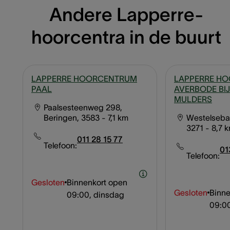
Andere Lapperre-
hoorcentra in de buurt
LAPPERRE HOORCENTRUM
LAPPERRE H
PAAL
AVERBODE BIJ
MULDERS
Paalsesteenweg 298,
Beringen, 3583
- 7,1 km
Westelseba
3271
- 8,7 
011 28 15 77
Telefoon:
01
Telefoon:
Gesloten
Binnenkort open
Gesloten
Binne
09:00, dinsdag
09:00