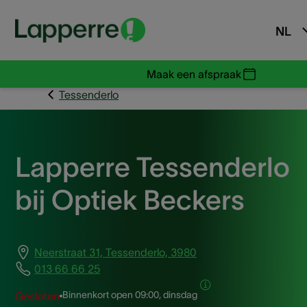
NL
Maak een afspraak
Tessenderlo
Lapperre Tessenderlo
bij Optiek Beckers
Neerstraat 31, Tessenderlo, 3980
013 66 66 25
Binnenkort open
09:00, dinsdag
Gesloten