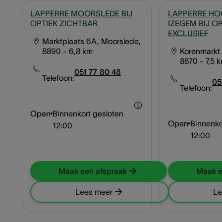
LAPPERRE MOORSLEDE BIJ
LAPPERRE H
OPTIEK ZICHTBAR
IZEGEM BIJ O
EXCLUSIEF
Marktplaats 6A, Moorslede,
8890
- 6,8 km
Korenmarkt 
8870
- 7,5 
051 77 80 48
Telefoon:
05
Telefoon:
Open
Binnenkort gesloten
Open
Binnenko
12:00
12:00
Maak een afspraak
Maak e
Lees meer
Le