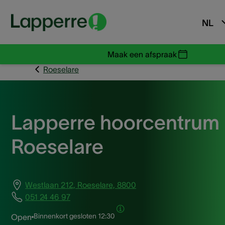
NL
Maak een afspraak
Roeselare
Lapperre hoorcentrum
Roeselare
Westlaan 212, Roeselare, 8800
051 24 46 97
Binnenkort gesloten
12:30
Open