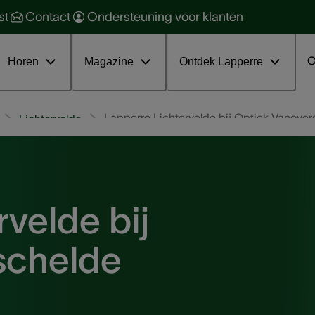
orzaken en soorten
ehoorbescherming
st
Contact
Ondersteuning voor klanten
oorkomen en behandelen
ehoorgezondheid
ratis online infosessie tinnitus
nterviews
O
Horen
Magazine
Ontdek Lapperre
Lapperre Lichtervelde bij Optiek Vanove
Lichtervelde
velde bij
schelde