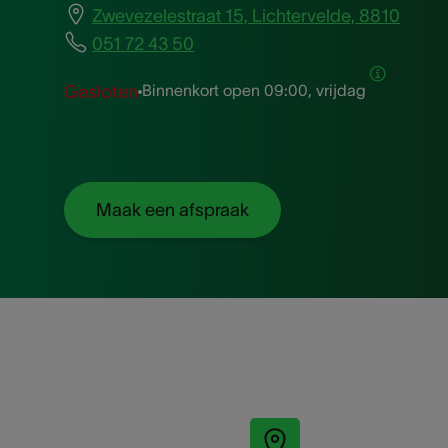
Zwevezelestraat 15, Lichtervelde, 8810
051 72 43 50
Binnenkort open
09:00, vrijdag
Gesloten
Maak een afspraak