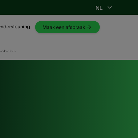
NL
Ga naar NKO-web
ndersteuning
Maak een afspraak
rschelde