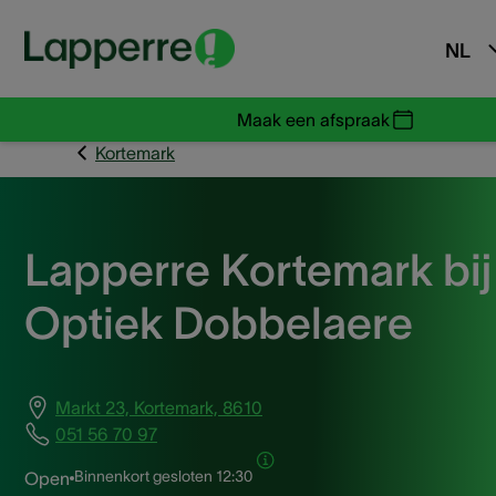
NL
Maak een afspraak
Kortemark
Lapperre Kortemark bij
Optiek Dobbelaere
Markt 23, Kortemark, 8610
051 56 70 97
Binnenkort gesloten
12:30
Open