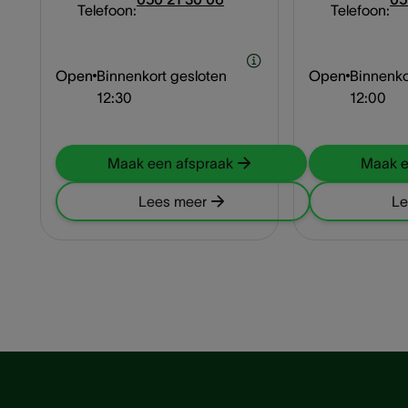
Telefoon:
Telefoon:
Open
Binnenkort gesloten
Open
Binnenko
12:30
12:00
Maak een afspraak
Maak e
Lees meer
Le