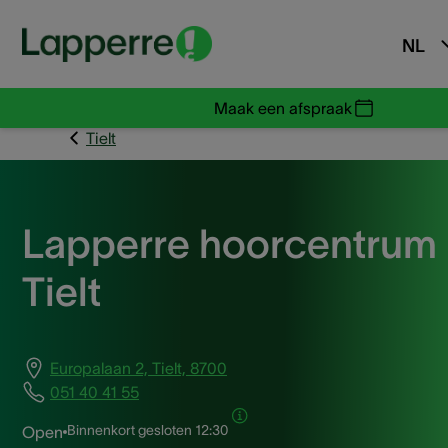
NL
Maak een afspraak
Tielt
Lapperre hoorcentrum
Tielt
Europalaan 2, Tielt, 8700
051 40 41 55
Binnenkort gesloten
12:30
Open