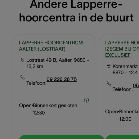
Andere Lapperre-
hoorcentra in de buurt
LAPPERRE HOORCENTRUM
LAPPERRE H
AALTER (LOSTRAAT)
IZEGEM BIJ O
EXCLUSIEF
Lostraat 49 B, Aalter, 9880
-
12,2 km
Korenmarkt 
8870
- 12,4
09 226 26 75
Telefoon:
05
Telefoon:
Open
Binnenkort gesloten
Open
Binnenko
12:30
12:00