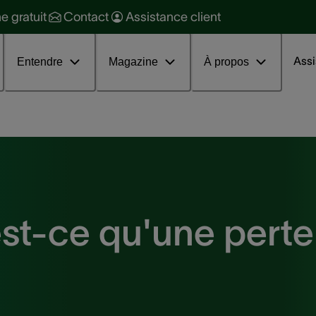
raitement
ne gratuit
Contact
Assistance client
ession d'information sur les
couphènes
Assi
Entendre
Magazine
À propos
st-ce qu'une perte 