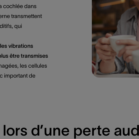
la cochlée dans
nterne transmettent
itifs, qui
les vibrations
lus être transmises
magées, les cellules
onc important de
 lors d’une perte aud