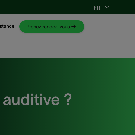
FR
Vers ORL-web
stance
Prenez rendez-vous
auditive ?