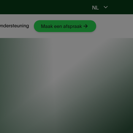
NL
Ga naar NKO-web
ndersteuning
Maak een afspraak