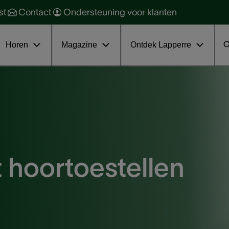
orzaken en soorten
ehoorbescherming
st
Contact
Ondersteuning voor klanten
oorkomen en behandelen
ehoorgezondheid
ratis online infosessie tinnitus
nterviews
O
Horen
Magazine
Ontdek Lapperre
 hoortoestellen