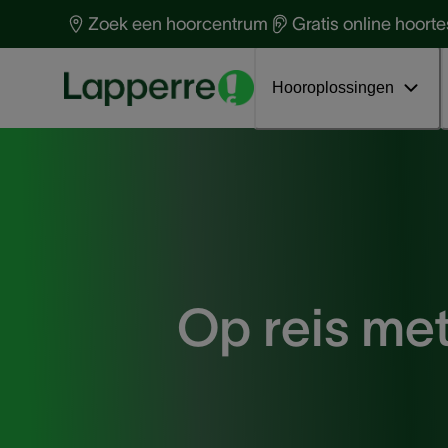
Naar een beter gehoor
Gehoor & Gehoorverlies
O
G
Zoek een hoorcentrum
Gratis online hoorte
Gehoorverlies
Hoorapparaten & technologie
V
G
Welke Loops passen bij jou?
Tinnitus
G
I
Hooroplossingen
Op reis met