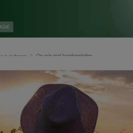
OGIE
Op reis met hoortoestellen
e over horen
oms stresserend zijn voor reizigers met gehoorverlies, z
s en vervelende situaties tot een minimum te beperken wa
rbereidingen voor treft. Heb je binnenkort een reisje gepl
e je een hoop waardevolle tips mee die je zowel voor als t
n zonder zorgen kan genieten