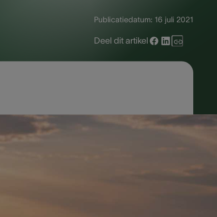
Publicatiedatum:
16 juli 2021
Deel dit artikel
owel onderweg als ter plaatse. Toch is
nneer je ze op voorhand incalculeert
and en wil je optimaal voorbereid zijn?
ijdens je vakantie ondersteunen, zodat