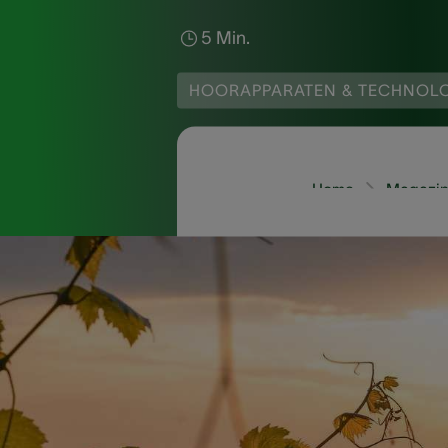
5 Min.
HOORAPPARATEN & TECHNOL
Home
Magazin
Op vakantie gaan kan s
het mogelijk om stres
en je er de nodige voo
In dit artikel geven w
je met volle teugen e