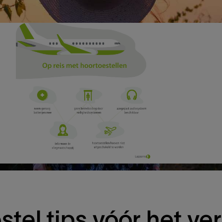
tel tips vóór het ve