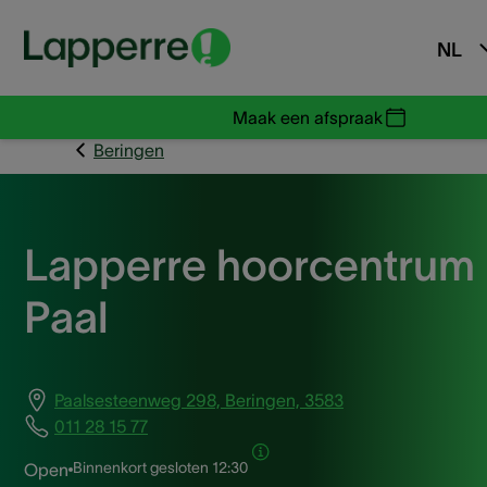
NL
Maak een afspraak
Beringen
Lapperre hoorcentrum
Paal
Paalsesteenweg 298, Beringen, 3583
011 28 15 77
Binnenkort gesloten
12:30
Open