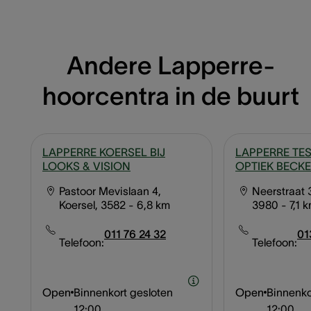
Andere Lapperre-
hoorcentra in de buurt
LAPPERRE KOERSEL BIJ
LAPPERRE TES
LOOKS & VISION
OPTIEK BECK
Pastoor Mevislaan 4,
Neerstraat 
Koersel, 3582
- 6,8 km
3980
- 7,1 
011 76 24 32
01
Telefoon:
Telefoon:
Open
Binnenkort gesloten
Open
Binnenko
12:00
12:00