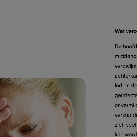
Wat vero
De hoofd
middenoo
verdwijnt
achterkan
Indien d
geïnfecte
onvermijd
verstandi
zich veel
kan word