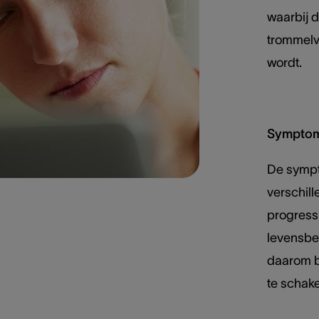
waarbij 
trommelv
wordt.
Symptome
De sympt
verschill
progressi
levensbe
daarom b
te schake