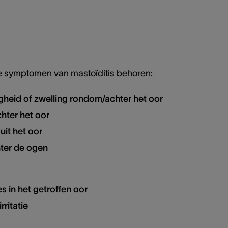
e symptomen van mastoïditis behoren:
igheid of zwelling rondom/achter het oor
hter het oor
uit het oor
hter de ogen
s in het getroffen oor
rritatie