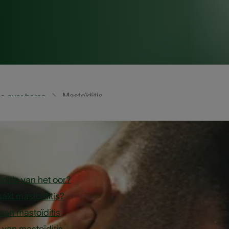
Mastoïditis
e over horen
tikel
ditis van het oor?
akt mastoïditis?
an mastoïditis