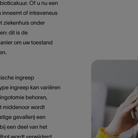
ibioticakuur. Of u nu een
n inneemt of intraveneus
t ziekenhuis onder
en: dit is de
nier om uw toestand
en.
gische ingreep
 type ingreep kan variëren
ringotomie behoren,
het middenoor wordt
nstige gevallen) een
ij een deel van het
bot wordt verwijderd.