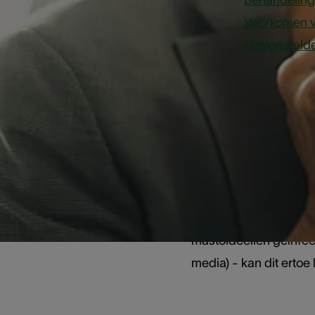
Behandeling 
Voorkomen v
Veelgesteld
Wat is m
Net achter en onder he
heeft een honingraata
mastoïdcellen geïnfec
media) - kan dit ertoe 