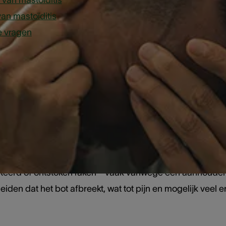
van mastoïditis
an mastoïditis
e vragen
astoïditis van het oo
t oor bevindt zich het harde, uitstekende bot dat ook wel
chtige structuur met luchtholten. Deze worden mastoïdc
teerd of ontstoken raken - vaak vanwege een aanhoudende
leiden dat het bot afbreekt, wat tot pijn en mogelijk veel