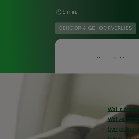
5 min.
GEHOOR & GEHOORVERLIES
Home
Magazin
In dit ar
Wat is mastoï
Wat veroorza
Symptomen v