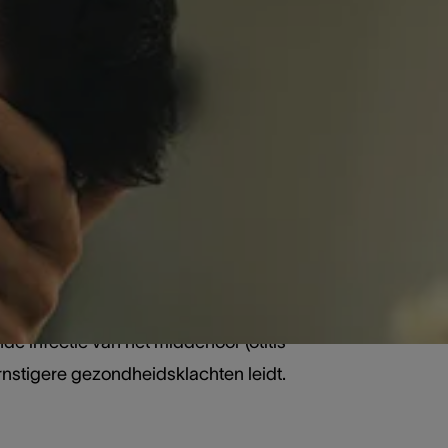
r?
 bekendstaat als het mastoïd. Het
ellen genoemd. Indien de
 infectie van het middenoor (otitis
 ernstigere gezondheidsklachten leidt.