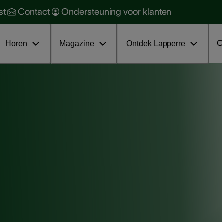
orzaken en soorten
ehoorbescherming
st
Contact
Ondersteuning voor klanten
oorkomen en behandelen
ehoorgezondheid
ratis online infosessie tinnitus
nterviews
O
Horen
Magazine
Ontdek Lapperre