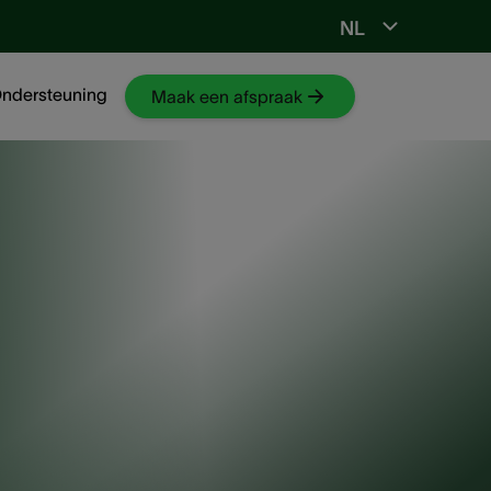
NL
Ga naar NKO-web
ndersteuning
Maak een afspraak