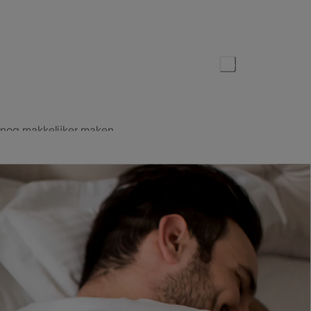
Publicatiedatum:
25 oktober 2022
Deel dit artikel
je nog makkelijker maken
waar je telefoon zich bevindt. Onze
em voor de