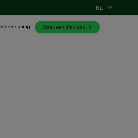
NL
Ga naar NKO-web
ndersteuning
Maak een afspraak
tellen
ken