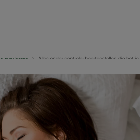
Alles onder controle: hoortoestellen die het 
e over horen
 vocht in je hoorapparaten, de stand van je batterijen of 
n vergemakkelijken je leven in elke situatie!
zweet? Geen proble