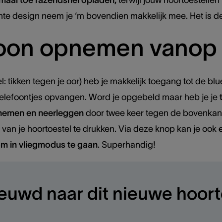
emaal toe razendsnel opladen,
terwijl jouw hoortoestell
ante design neem je ‘m bovendien makkelijk mee. Het is d
foon opnemen vanop 
el: tikken tegen je oor) heb je makkelijk toegang tot de bl
r telefoontjes opvangen. Word je opgebeld maar heb je je
nemen en neerleggen
door twee keer tegen de bovenkant 
van je hoortoestel te drukken. Via deze knop kan je ook
om in vliegmodus te gaan
. Superhandig!
euwd naar dit nieuwe hoort