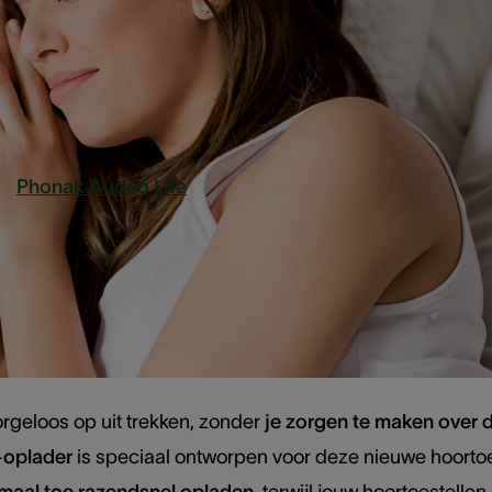
ife!
 ochtendloopje, herfstbui of alweer een hittegolf? Waar 
 hoortoestellen
, is dit met het eerste
water- en zweetbest
De
Phonak Audéo Life
kan
tot 50 centimeter diep
onderge
lijft genieten van een helder en natuurlijk geluid. Het ult
n onderweg
orgeloos op uit trekken, zonder
je zorgen te maken over d
-oplader
is speciaal ontworpen voor deze nieuwe hoortoe