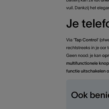
batterij kan ze
tot dri
vuil. Dankzij het eleg
Je tele
Via ‘
Tap Control
’ (ofw
rechtstreeks in je oo
Geen nood: je kan
op
multifunctionele knop
functie uitschakelen 
Ook beni