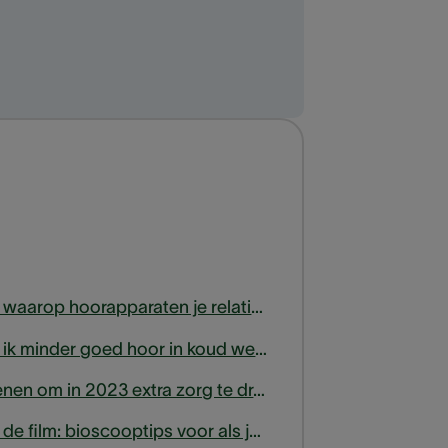
Vijf manieren waarop hoorapparaten je relaties kunnen versterken
Klopt het dat ik minder goed hoor in koud weer?
6 goede redenen om in 2023 extra zorg te dragen voor je oren
Mis niets van de film: bioscooptips voor als je minder goed hoort