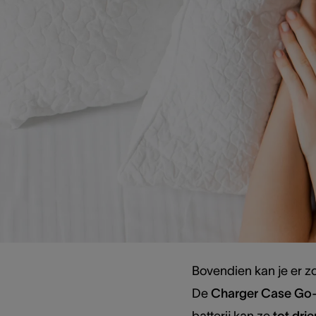
Audéo L
Baantjes trekken, een
risico van vocht in je
wereld verleden tijd. 
zwemwater terwijl je b
levensstijl
heeft.
Oplade
Bovendien kan je er z
De
Charger Case Go