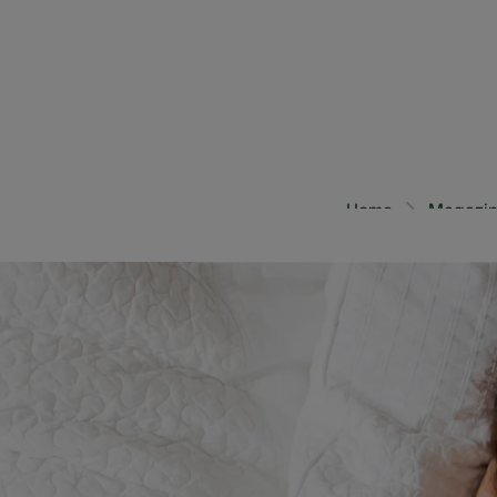
5 min
Home
Magazin
Nooit meer stress over
nieuwste hoortoestelle
Water, 