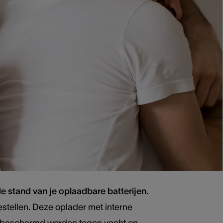
je je normaal zorgen zou maken over
het
endige oplaadbare hoortoestel
ter
dompeld worden in zoet-, zout- of
ieme toestel dus voor wie een
actieve
e stand van je oplaadbare batterijen
.
stellen. Deze oplader met interne