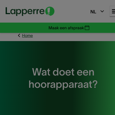
NL
Maak een afspraak
Home
Wat doet een
hoorapparaat?