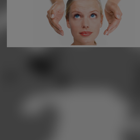
Les conséquences d’un
rhume pour l’audition
Si un rhume mène à une perte auditive, celle-ci ne sera da
la majorité des cas que temporaire. Un rhume peut entraine
une perte auditive de différentes façons, par exemple par 
inflammation de l'oreille interne ou moyenne.