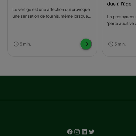
due à l’âge
Le vertige est une affection qui provoque
une sensation de tournis, même lorsque
La presbyacou
la personne est immobile. Ce genre de
‘perte auditive 
vertige affecte des milliers de personnes
problème couran
dans le monde. Qu'est-ce qui peut causer
impacter de faç
le vertige, et comment un appareil auditif
de vie et l'inte
5 min.
5 min.
peut-il aider à soulager les symptômes ?
personnes âgée
Nous vous le disons dans ce blog !
presbyacousie, 
Lisez ce blog p