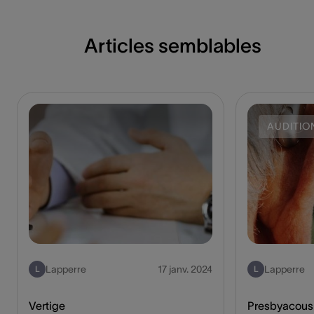
Articles semblables
AUDITIO
Lapperre
17 janv. 2024
Lapperre
L
L
Vertige
Presbyacousi