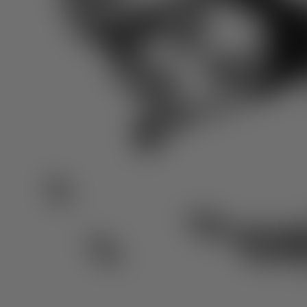
Lapperre peut vous aider. Pour pouvoir bientôt entendre à
nouveau le chant des oiseaux. Un vrai bonheur !
Au printemps, la nature nous appelle. N’hésitez pas à mettr
le nez dehors, vous vous sentirez plus joyeux et détendu. 
pensiez peut-être que la chaleur des premiers rayons de sol
et la verdure bourgeonnante étaient les principaux
responsables de ce bien-être. Mais il s’avère que ce sont l
oiseaux et leur gazouillis qui vous procurent le plus grand
sentiment de bonheur !
Des recherches menées au King’s College de Londres ont
montré que le fait de regarder et d’écouter les oiseaux
améliore l’humeur. Celle-ci devient plus positive, votre bien
être mental augmente et vous ressentez un sentiment de
bonheur. Et cet effet peut durer jusqu’à huit heures !