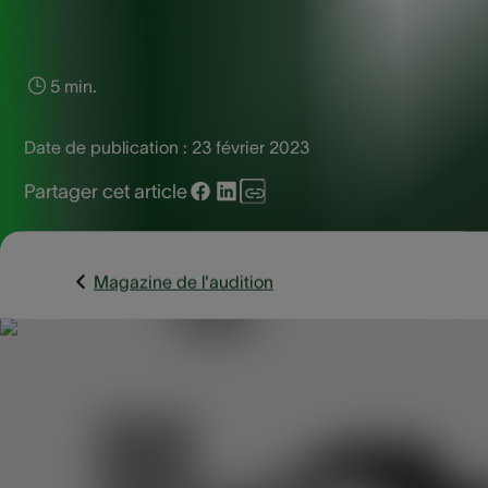
5 min.
Date de publication :
23 février 2023
Partager cet article
Magazine de l'audition
Chuuuut... est-ce bien un pouillot véloce que j’entends
chanter là-bas ? Le printemps est la saison par excellence
pour profiter d’un apaisant concert de chants d’oiseaux. C
sons rendent heureux : votre humeur devient plus positive e
votre moral s’améliore. Pourtant, il arrive que l’on ne puisse
plus entendre ces gazouillis. Découvrez pourquoi et comm