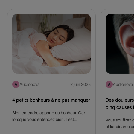
Audionova
2 juin 2023
Audionova
A
A
4 petits bonheurs à ne pas manquer
Des douleurs à
cinq causes 
Bien entendre apporte du bonheur. Car
lorsque vous entendez bien, il est
Vous souffrez 
beaucoup plus agréable d’écouter. Vous
et lancinante d
profitez mieux de la vie, vous avez plus
Vous pensez pr