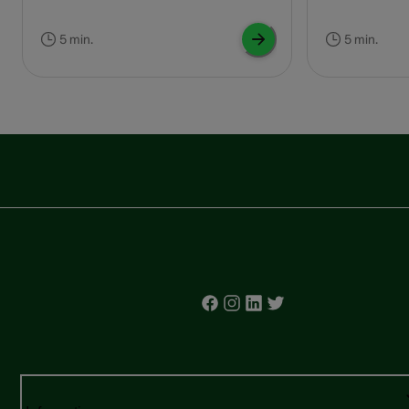
d’énergie et vous êtes plus serein(e). Les
otite. Bien que 
appareils auditifs, en redonnant à chaque
manifeste régu
5 min.
5 min.
son sa netteté, font aussi le bonheur de
les enfants que 
vos oreilles. Les rires des (petits-)enfants,
d’autres causes
le chant des oiseaux dans la forêt ou le
Pensez à un c
tintement des sonnettes de vélo, etc., sont
atmosphérique,
autant de petits bonheurs que l’on ne
infection dent
souhaite pas manquer !
les cinq raison
douleurs aux or