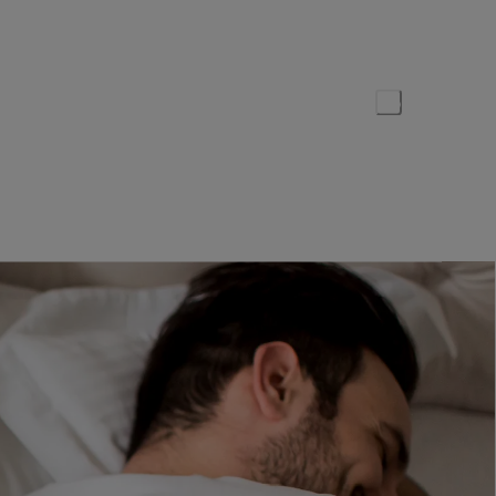
Publicatiedatum:
26 april 2023
Deel dit artikel
 het oor of bij het ouder worden, kan
atis hoortest afnemen in een Lapperre-
rk je meestal de eerste tekenen van