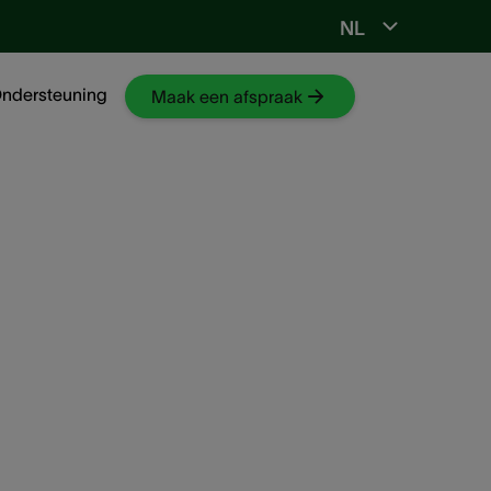
NL
Ga naar NKO-web
ndersteuning
Maak een afspraak
 bij