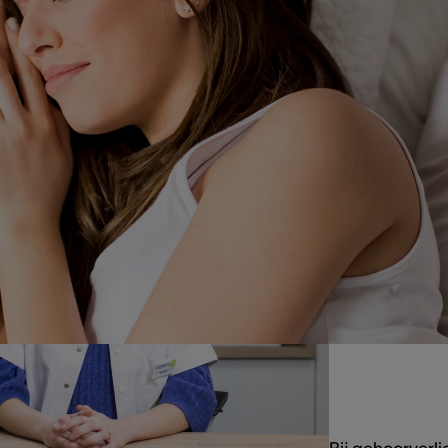
et de tv steeds luider, vraagt vaak om dingen te herhalen o
spannen om gesprekken te volgen. Zoiets is volkomen n
e je ouder wordt.