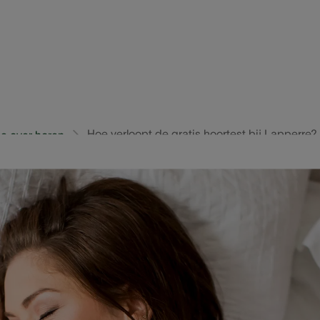
Hoe verloopt de gratis hoortest bij Lapperre?
e over horen
een plezier, maar door beschadiging van de haarcellen in
uitgaan. Twijfel je soms over je gehoor? Laat dan een gr
de buurt. Onze audiciens vertellen je er alles over.
ste
ya van hoorcentrum Groot-Bijgaarden: “Rond je 50
me