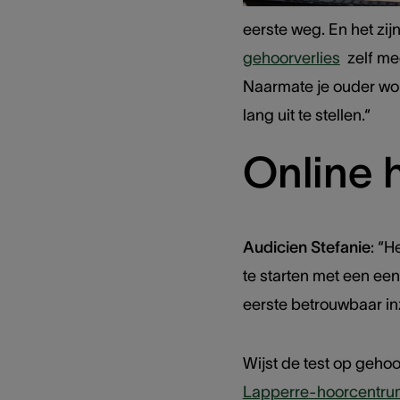
eerste weg. En het zij
gehoorverlies
zelf mee
Naarmate je ouder wor
lang uit te stellen.“
Online h
Audicien Stefanie
: “H
te starten met een een
eerste betrouwbaar inz
Wijst de test op geho
Lapperre-hoorcentrum 