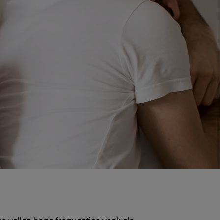
f je hoort de vogels niet meer fluiten
ormaal omdat het gehoor nu eenmaal