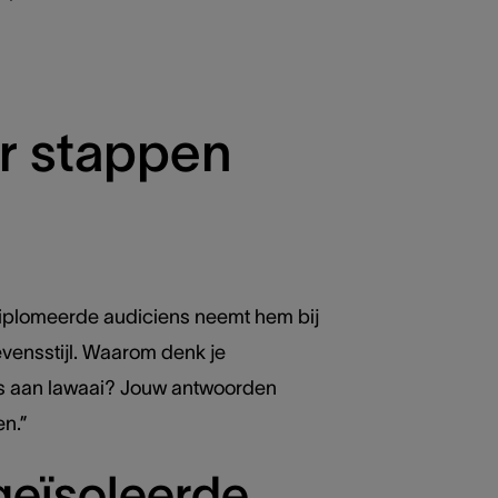
er stappen
gediplomeerde audiciens neemt hem bij
 levensstijl. Waarom denk je
g is aan lawaai? Jouw antwoorden
en.”
sgeïsoleerde