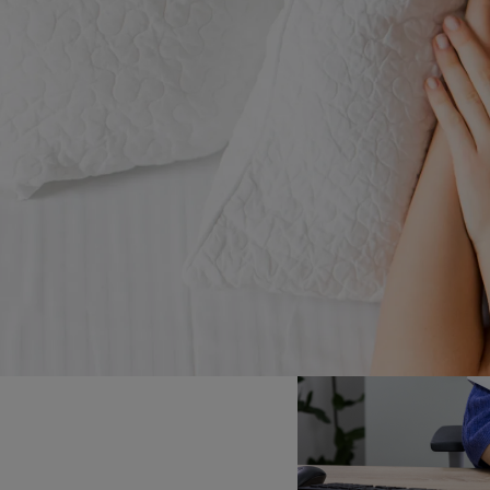
gehoorverlies op. Je z
en je moet je meer in
achteruitgaat naarmat