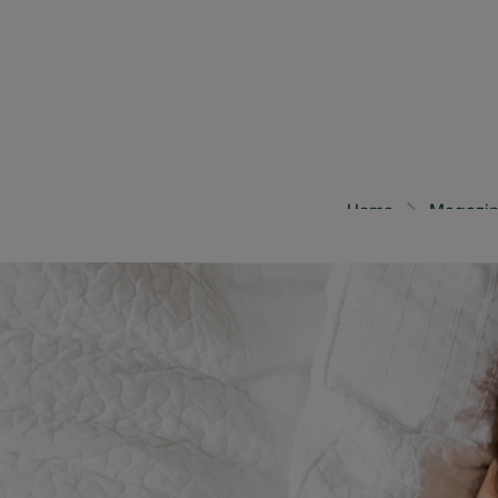
5 min.
Home
Magazin
Goed kunnen horen is 
je gehoor soms achter
hoorcentrum bij jou in 
Lapperre-audicien Ka