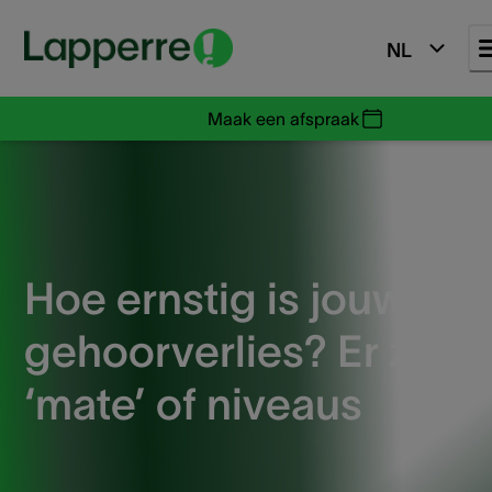
NL
Maak een afspraak
Hoe ernstig is jouw
gehoorverlies? Er zijn 4
‘mate’ of niveaus