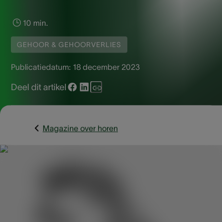
10 min.
GEHOOR & GEHOORVERLIES
Publicatiedatum:
18 december 2023
Deel dit artikel
Magazine over horen
Iedereen neemt gehoorverlies anders waar. Zowel de oorza
als de ernst ervan kunnen variëren. Hoewel ouder worden 
veel voorkomende verklaring is voor een bepaalde mate va
gehoorverlies, bestaan er andere mogelijke oorzaken. Met 
gehoortest kan je de juiste mate van het gehoorverlies wor
vastgesteld.