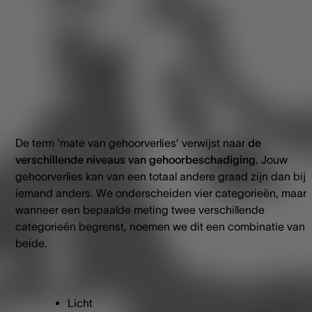
De term ‘mate van gehoorverlies’ verwijst naar
de
verschillende niveaus van gehoorbeschadiging
. Jouw
gehoorverlies kan van een totaal andere graad zijn dan bij
iemand anders. We onderscheiden vier categorieën, maar
wanneer een bepaalde meting twee verschillende
categorieën begrenst, noemen we dit een combinatie van
beide.
Licht