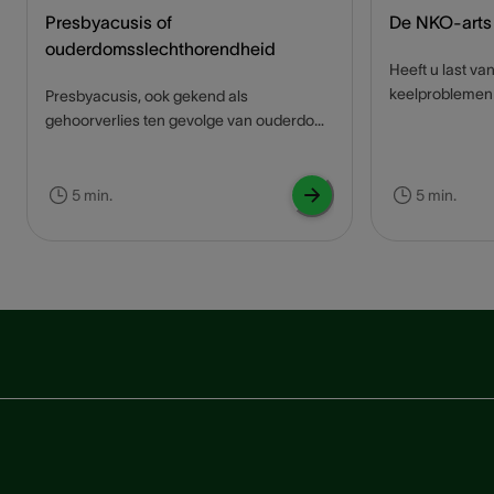
Presbyacusis of
De NKO-arts
ouderdomsslechthorendheid
Heeft u last va
keelproblemen 
Presbyacusis, ook gekend als
exact terecht 
gehoorverlies ten gevolge van ouderdom,
arts! Deze art
is een veelvoorkomend probleem.
ORL-artsen, zij
Gehoorverlies kan een grote impact
stellen van een
hebben op de levenskwaliteit en sociale
5 min.
5 min.
behandeling v
interactie bij ouderen. Wat is
neus-, keel- e
presbyacusis exact en kan het behandeld
uit wat een NK
worden? Lees het hier in de blog.
betekenen.